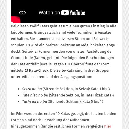
Bei diesen zwölf Katas geht es um einen guten Einstieg in alle
Iaido­for­men. Grund­sätzlich sind viele Techniken & Ansätze
ent­halten. Sie stammen aus diversen Stilen und Schwert­
schulen. Es wird ein breites Spektrum an Möglich­keiten ab­ge­
deckt. Seitei-Iai Formen werden von uns zur Ausbildung der
Grundschule
(Kihon)
gelernt. Die folgenden Be­schreibungen
der Kata enthält jeweils Fragen zur Über­prüfung der Form
mittels
Kata-Check
. Die Seite-Kata sind in drei Gruppen
unterteilt, basierend auf der Ausgangsposition:
Seiza no bu
(Sitzende Sektion, in Seiza): Kata 1 bis 3
Tate hiza no bu
(Sitzende Sektion, in Tate Hiza): Kata 4
Tachi iai no bu
(Stehende Sektion): Kata 5 bis 12
Im Film werden die ersten 10 Katas gezeigt, die letzten beiden
Formen sind nach Entstehung der Aufnahmen
hinzugekommen (für die restlichen Formen vergleiche
hier