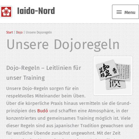
Zum
Iaido-Nord
Menu
Inhalt
Menu
springen
Start
Dojo
Unsere Dojoregeln
Unsere Dojoregeln
Dojo-Regeln – Leitlinien für
unser Training
Unsere Dojo-Regeln sorgen für ein
respekt­volles Miteinander beim Üben.
Über die körperliche Praxis hinaus vermitteln sie die Grund­
prinzipien des
Budō
und schaffen eine Atmosphäre, in der
konzen­triertes und gemeinsames Training möglich ist. Viele
dieser Regeln sind aus japanischer Tradition gewachsen und
für westliche Übende zunächst ungewohnt. Mit der Zeit