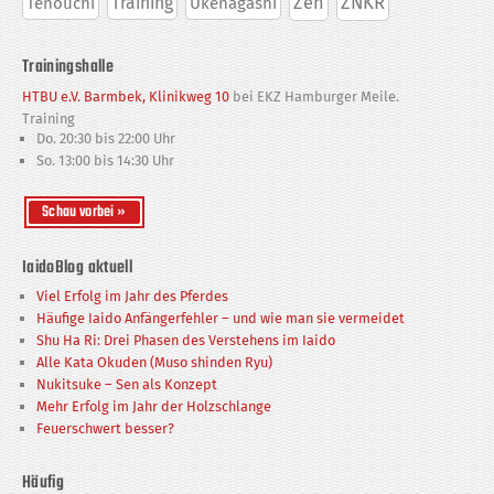
ZNKR
Training
Zen
Tenouchi
Ukenagashi
Trainingshalle
HTBU e.V. Barmbek, Klinikweg 10
bei EKZ Hamburger Meile.
Training
Do. 20:30 bis 22:00 Uhr
So. 13:00 bis 14:30 Uhr
IaidoBlog aktuell
Viel Erfolg im Jahr des Pferdes
Häufige Iaido Anfängerfehler – und wie man sie vermeidet
Shu Ha Ri: Drei Phasen des Verstehens im Iaido
Alle Kata Okuden (Muso shinden Ryu)
Nukitsuke – Sen als Konzept
Mehr Erfolg im Jahr der Holzschlange
Feuerschwert besser?
Häufig