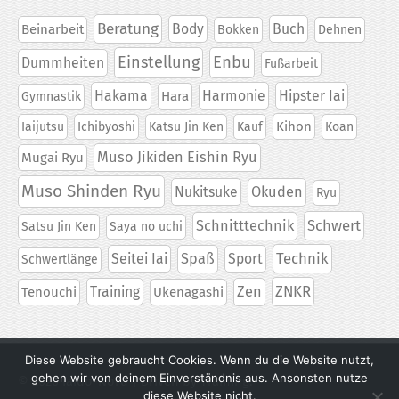
Beratung
Body
Buch
Beinarbeit
Bokken
Dehnen
Einstellung
Enbu
Dummheiten
Fußarbeit
Hakama
Harmonie
Hipster Iai
Hara
Gymnastik
Kihon
Iaijutsu
Ichibyoshi
Katsu Jin Ken
Kauf
Koan
Muso Jikiden Eishin Ryu
Mugai Ryu
Muso Shinden Ryu
Nukitsuke
Okuden
Ryu
Schwert
Schnitttechnik
Satsu Jin Ken
Saya no uchi
Technik
Seitei Iai
Spaß
Sport
Schwertlänge
ZNKR
Training
Zen
Tenouchi
Ukenagashi
Diese Website gebraucht Cookies. Wenn du die Website nutzt,
gehen wir von deinem Einverständnis aus. Ansonsten nutze
© 2026
Iaido-Nord
| Driven by Training.
diese Website nicht.