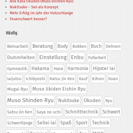
Alle Kata Okuden (Muso shinden Ryu)
Nukitsuke – Sen als Konzept
Mehr Erfolg im Jahr der Holzschlange
Feuerschwert besser?
Häufig
Beratung
Body
Buch
Beinarbeit
Bokken
Dehnen
Einstellung
Enbu
Dummheiten
Fußarbeit
Hakama
Harmonie
Hipster Iai
Hara
Gymnastik
Kihon
Iaijutsu
Ichibyoshi
Katsu Jin Ken
Kauf
Koan
Muso Jikiden Eishin Ryu
Mugai Ryu
Muso Shinden Ryu
Nukitsuke
Okuden
Ryu
Schwert
Schnitttechnik
Satsu Jin Ken
Saya no uchi
Technik
Seitei Iai
Spaß
Sport
Schwertlänge