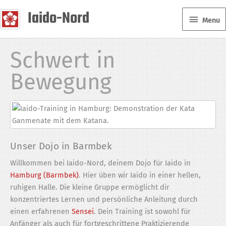
Zum
Iaido-Nord
Menu
Inhalt
Menu
springen
Schwert in
Bewegung
Unser Dojo in Barmbek
Willkommen bei Iaido-Nord, deinem Dojo für Iaido in
Hamburg (Barmbek)
. Hier üben wir Iaido in einer hellen,
ruhigen Halle. Die kleine Gruppe ermöglicht dir
konzentriertes Lernen und persönliche Anleitung durch
einen erfahrenen
Sensei
. Dein Training ist sowohl für
Anfänger als auch für fortgeschrittene Praktizierende