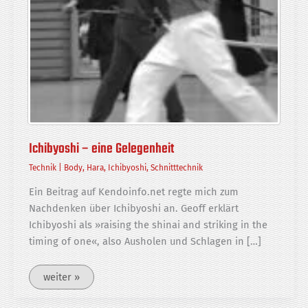
Ichibyoshi – eine Gelegenheit
Technik
|
Body
,
Hara
,
Ichibyoshi
,
Schnitttechnik
Ein Beitrag auf Kendoinfo.net regte mich zum
Nachdenken über Ichibyoshi an. Geoff erklärt
Ichibyoshi als »raising the shinai and striking in the
timing of one«, also Ausholen und Schlagen in […]
Ichibyoshi
weiter »
–
eine
Gelegenheit