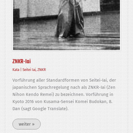
ZNKR-Iai
Kata
|
Seitei Iai
,
ZNKR
Vorführung aller Standardformen von Seitei-Iai, der
japanischen Sprachregelung nach als ZNKR-Iai (Zen
Nihon Kendo Remei) zu bezeichnen. Vorführung in
Kyoto 2016 von Kusama-Sensei Komei Budokan, 8.
Dan (sagt Google Translate).
ZNKR-
weiter »
Iai