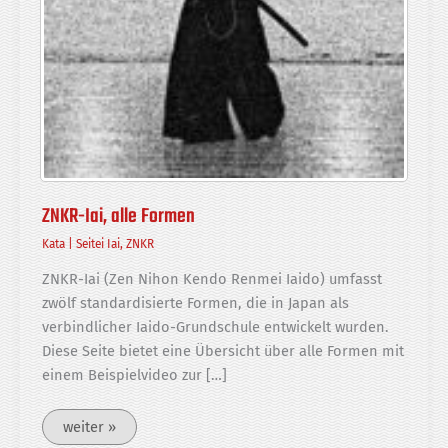
ZNKR-Iai, alle Formen
Kata
|
Seitei Iai
,
ZNKR
ZNKR-Iai (Zen Nihon Kendo Renmei Iaido) umfasst
zwölf standardisierte Formen, die in Japan als
verbindlicher Iaido-Grundschule entwickelt wurden.
Diese Seite bietet eine Übersicht über alle Formen mit
einem Beispielvideo zur […]
ZNKR-
weiter »
Iai,