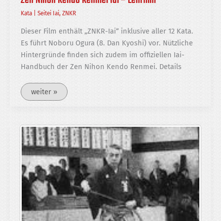
Zen Nihon Kendo Renmei Iai – Lehrfilm
Kata
|
Seitei Iai
,
ZNKR
Dieser Film enthält „ZNKR-Iai“ inklusive aller 12 Kata.
Es führt Noboru Ogura (8. Dan Kyoshi) vor. Nützliche
Hintergründe finden sich zudem im offiziellen Iai-
Handbuch der Zen Nihon Kendo Renmei. Details
Zen
weiter »
Nihon
Kendo
Renmei
Iai
–
Lehrfilm