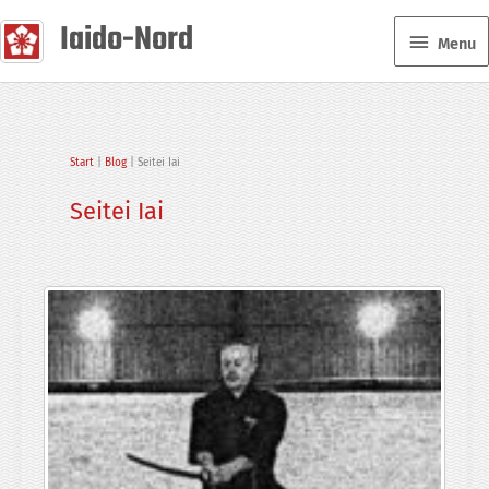
Zum
Iaido-Nord
Menu
Inhalt
Menu
springen
Start
Blog
Seitei Iai
Seitei Iai