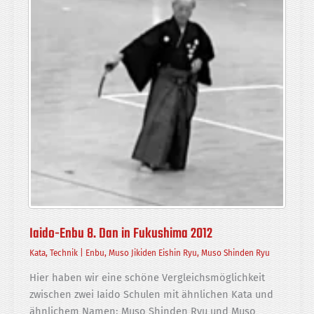
Iaido-Enbu 8. Dan in Fukushima 2012
Kata
,
Technik
|
Enbu
,
Muso Jikiden Eishin Ryu
,
Muso Shinden Ryu
Hier haben wir eine schöne Ver­gleichs­möglich­keit
zwischen zwei Iaido Schulen mit ähnlichen Kata und
ähnlichem Namen: Muso Shinden Ryu und Muso