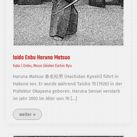
Iaido Enbu Haruna Matsuo
Kata
|
Enbu
,
Muso Jikiden Eishin Ryu
Haruna Matsuo 春名松男 (Hachidan Kyoshi) führt in
Hakone vor. Er wurde während Taisho 15 (1926) in der
Präfektur Okayama geboren. Haruna Sensei verstarb
im Jahr 2002 im Alter von 76 […]
Iaido
weiter »
Enbu
Haruna
Matsuo