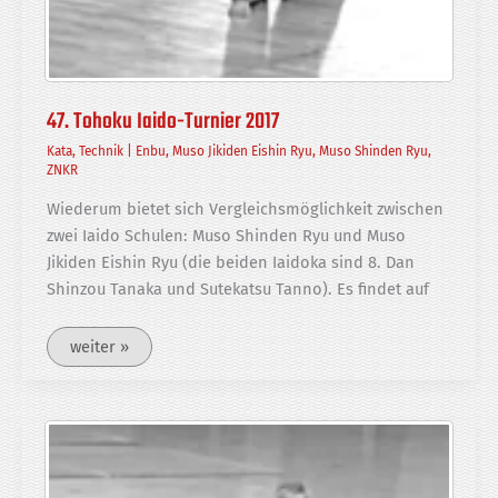
47. Tohoku Iaido-Turnier 2017
Kata
,
Technik
|
Enbu
,
Muso Jikiden Eishin Ryu
,
Muso Shinden Ryu
,
ZNKR
Wiederum bietet sich Vergleichs­möglichkeit zwischen
zwei Iaido Schulen: Muso Shinden Ryu und Muso
Jikiden Eishin Ryu (die beiden Iaidoka sind 8. Dan
Shinzou Tanaka und Sutekatsu Tanno). Es findet auf
47.
weiter »
Tohoku
Iaido-
Turnier
2017