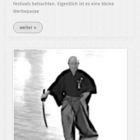
Festivals betrachten. Eigentlich ist es eine kleine
Werbepause
Iaido-
weiter »
Enbu
in
Tokyo