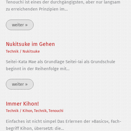
Tenouchi ist eines der durchgängigsten, aber nur langsam
zu erreichenden Prinzipien im…
weiter »
Nukitsuke im Gehen
Technik
/
Nukitsuke
Seitei-Kata Mae als Grundlage Seitei-Iai als Grundschule
beginnt in der Reihenfolge mit…
weiter »
Immer Kihon!
Technik
/
Kihon
,
Technik
,
Tenouchi
Einfaches ist nicht simpel Das Erlernen der »Basics«, Fach­
be­griff Kihon, über­setzt: die…