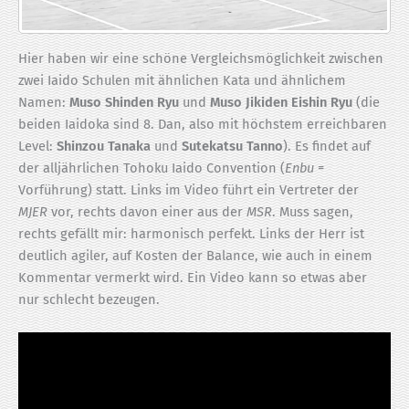
Hier haben wir eine schöne Ver­gleichs­möglich­keit zwischen
zwei Iaido Schulen mit ähnlichen Kata und ähnlichem
Namen:
Muso Shinden Ryu
und
Muso Jikiden Eishin Ryu
(die
beiden Iaidoka sind 8. Dan, also mit höchstem erreichbaren
Level:
Shinzou Tanaka
und
Sutekatsu Tanno
). Es findet auf
der alljährlichen Tohoku Iaido Convention (
Enbu
=
Vorführung) statt. Links im Video führt ein Vertreter der
MJER
vor, rechts davon einer aus der
MSR
. Muss sagen,
rechts gefällt mir: harmonisch perfekt. Links der Herr ist
deutlich agiler, auf Kosten der Balance, wie auch in einem
Kommentar vermerkt wird. Ein Video kann so etwas aber
nur schlecht bezeugen.