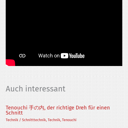
Auch interessant
Tenouchi 手の内, der richtige Dreh für einen
Schnitt
Technik
/
Schnitttechnik
,
Technik
,
Tenouchi