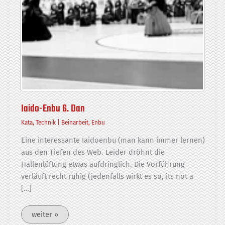
Iaido-Enbu 6. Dan
Kata
,
Technik
|
Beinarbeit
,
Enbu
Eine interessante Iaidoenbu (man kann immer lernen)
aus den Tiefen des Web. Leider dröhnt die
Hallenlüftung etwas auf­dring­lich. Die Vorführung
verläuft recht ruhig (jedenfalls wirkt es so, its not a
[…]
Iaido-
weiter »
Enbu