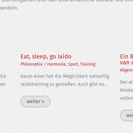
wandeln.
Eat, sleep, go Iaido
Ein B
van 
Philosophie
/
Harmonie
,
Sport
,
Training
Allgem
die
Kaum einer hat die Möglichkeit vollzeitig
Der a
her
Iaidotraining zu genießen. Auch gibt es…
Klost
volle
weiter »
wei