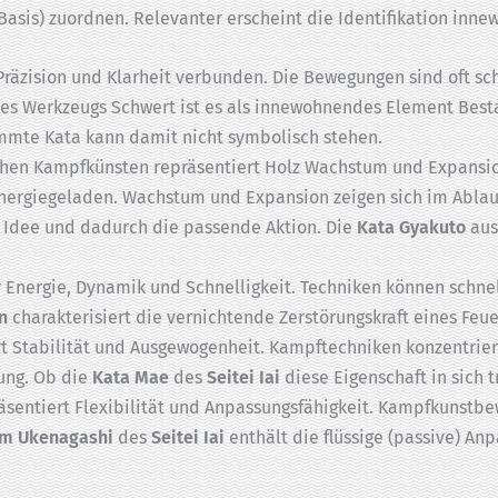
Basis) zuordnen. Relevanter erscheint die Identifikation inn
Präzision und Klarheit verbunden. Die Bewegungen sind oft schar
s Werkzeugs Schwert ist es als innewohnendes Element Besta
mmte Kata kann damit nicht symbolisch stehen.
chen Kampfkünsten repräsentiert Holz Wachstum und Expansio
energiegeladen. Wachstum und Expansion zeigen sich im Abla
e Idee und dadurch die passende Aktion. Die
Kata Gyakuto
aus
r Energie, Dynamik und Schnelligkeit. Techniken können schnell
n
charakterisiert die vernichtende Zerstörungskraft eines Feue
t Stabilität und Ausgewogenheit. Kampftechniken konzentriere
ung. Ob die
Kata Mae
des
Seitei Iai
diese Eigenschaft in sich t
sentiert Flexibilität und Anpassungsfähigkeit. Kampfkunstbe
rm Ukenagashi
des
Seitei Iai
enthält die flüssige (passive) An