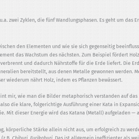
 u.a. zwei Zyklen, die fünf Wandlungsphasen. Es geht um das 
ischen den Elementen und wie sie sich gegenseitig beeinfluss
lement das Wachstum des nächsten. Zum Beispiel fördert Hol
verbrennt und dadurch Nährstoffe für die Erde liefert. Die Er
neralien bereitstellt, aus denen Metalle gewonnen werden. M
er wiederum nährt Holz, indem es Pflanzen bewässert.
eint mir, wie man die Bilder metaphorisch verstanden auf da
also die klare, folgerichtige Ausführung einer Kata in Expansi
rgie. Mit dieser Energie wird das Katana (Metall) aufgeladen —
g, körperliche Stärke allein nicht aus, um erfolgreich zu werd
 (z.B.
Chiburi, Furikaburi
. Das ist allgemein ineffizienter als w