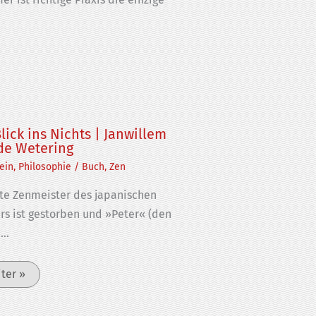
lick ins Nichts | Janwillem
de Wetering
ein
,
Philosophie
/
Buch
,
Zen
lte Zenmeister des japanischen
ers ist gestorben und »Peter« (den
n…
ter »