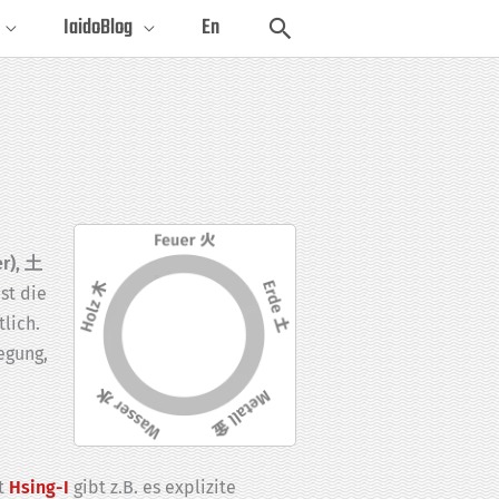
Suchen
IaidoBlog
En
er), 土
st die
lich.
egung,
st
Hsing-I
gibt z.B. es explizite