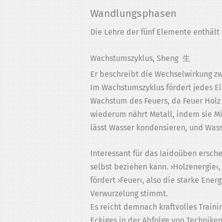
Wandlungsphasen
Die Lehre der fünf Elemente enthält
Wachstumszyklus, Sheng 生
Er beschreibt die Wechselwirkung zw
Im Wachstumszyklus fördert jedes E
Wachstum des Feuers, da Feuer Holz 
wiederum nährt Metall, indem sie Mi
lässt Wasser kondensieren, und Wass
Interessant für das Iaidoüben ersch
selbst beziehen kann. ›Holzenergie‹, 
fördert ›Feuer‹, also die starke Ene
Verwurzelung stimmt.
Es reicht demnach kraftvolles Trainin
Eckiges in der Abfolge von Techniken