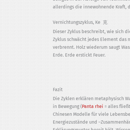
allerdings die innewohnende Kraft, d
Vernichtungszyklus, Ke 克
Dieser Zyklus beschreibt, wie sich 
Zyklus schwächt jedes Element das n
verbrennt. Holz wiederum saugt Wasse
Erde. Erde erstickt Feuer.
Fazit
Die Zyklen erklären metaphysisch W
in Bewegung (
Panta rhei
= alles flie
Chinesen Modelle für viele Lebensber
Energiezustände und –Zusammenhänge
Erklärungsmuster bereit hält. Wissen