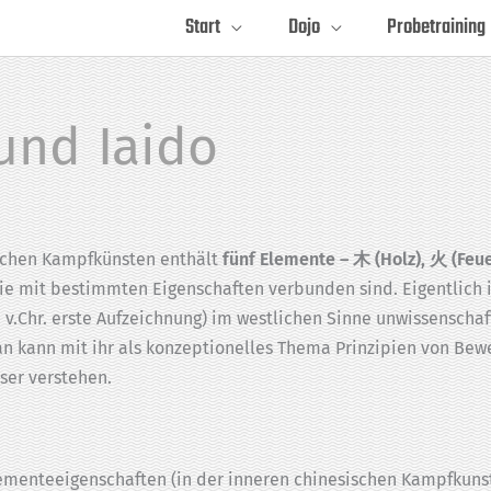
Start
Dojo
Probetraining
und Iaido
schen Kampfkünsten enthält
fünf Elemente – 木 (Holz), 火 (Feu
die mit bestimmten Eigenschaften verbunden sind. Eigentlich i
 v.Chr. erste Aufzeichnung) im westlichen Sinne unwissenschaft
man kann mit ihr als konzeptionelles Thema Prinzipien von Bew
sser verstehen.
ementeeigenschaften (in der inneren chinesischen Kampfkun