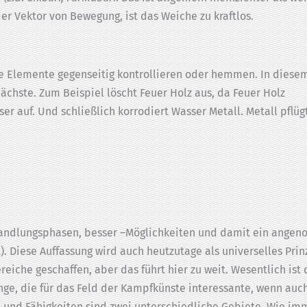
er Vektor von Bewegung, ist das Weiche zu kraftlos.
die Elemente gegenseitig kontrollieren oder hemmen. In diese
ächste. Zum Beispiel löscht Feuer Holz aus, da Feuer Holz
r auf. Und schließlich korrodiert Wasser Metall. Metall pflüg
andlungsphasen, besser –Möglichkeiten und damit ein angen
ßt). Diese Auffassung wird auch heutzutage als universelles Pr
eiche geschaffen, aber das führt hier zu weit. Wesentlich ist
, die für das Feld der Kampfkünste interessante, wenn auch
 und Fähigkeiten sind zwei unterschiedliche Gebiete. Wie immer