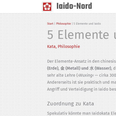
Iaido-Nord
Zum
Inhalt
springen
Start
Philosophie
5 Elemente und Iaido
5 Elemente 
Kata
,
Philosophie
Der Elemente-Ansatz in den chinesi
(Erde), 金 (Metall) und 水 (Wasser)
, 
sehr alte Lehre (
›Wuxing‹
— cirka 300
Andererseits ist sie praktisch und 
Angriff und Verteidigung in Iaido be
Zuordnung zu Kata
Spekulativ könnte man Iaidokata El