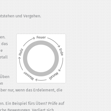
Entstehen und Vergehen.
en.
z das
de
etall
s Üben
on
 aber nur, wenn das Erdelement, die
en. Ein Beispiel fürs Üben? Prüfe auf
eiche Bewegungen. Verliert sich