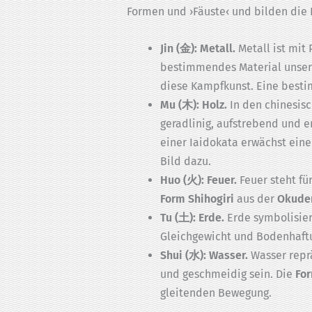
Formen und ›Fäuste‹ und bilden die 
Jin (金): Metall.
Metall ist mit 
bestimmendes Material unsere
diese Kampfkunst. Eine besti
Mu (木): Holz.
In den chinesis
geradlinig, aufstrebend und 
einer Iaidokata erwächst ein
Bild dazu.
Huo (火): Feuer.
Feuer steht fü
Form Shihogiri
aus der
Okude
Tu (土): Erde.
Erde symbolisier
Gleichgewicht und Bodenhaft
Shui (水): Wasser.
Wasser reprä
und geschmeidig sein. Die
Fo
gleitenden Bewegung.