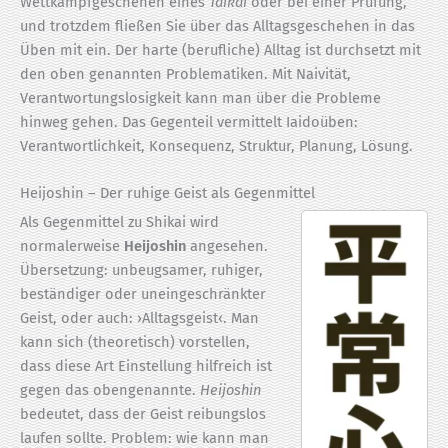
Wettkampfgeschehen eines
Taikai
oder bei einer Prüfung,
und trotzdem fließen Sie über das Alltagsgeschehen in das
Üben mit ein. Der harte (berufliche) Alltag ist durchsetzt mit
den oben genannten Problematiken. Mit Naivität,
Verantwortungslosigkeit kann man über die Probleme
hinweg gehen. Das Gegenteil vermittelt Iaidoüben:
Verantwortlichkeit, Konsequenz, Struktur, Planung, Lösung.
Heijoshin – Der ruhige Geist als Gegenmittel
Als Gegenmittel zu Shikai wird
normalerweise
Heijoshin
angesehen.
Übersetzung: unbeugsamer, ruhiger,
bestän­di­ger oder unein­geschränkter
Geist, oder auch: ›Alltagsgeist‹. Man
kann sich (theoretisch) vorstellen,
dass diese Art Einstellung hilfreich ist
gegen das obengenannte.
Heijoshin
bedeutet, dass der Geist reibungslos
laufen sollte. Problem: wie kann man