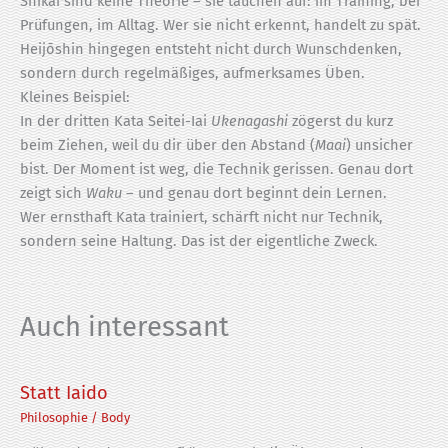
Shikai sind keine Theorie – sie tauchen auf: im Training, bei
Prüfungen, im Alltag. Wer sie nicht erkennt, handelt zu spät.
Heijōshin hingegen entsteht nicht durch Wunschdenken,
sondern durch regelmäßiges, aufmerksames Üben.
Kleines Beispiel:
In der dritten Kata Seitei-Iai
Ukenagashi
zögerst du kurz
beim Ziehen, weil du dir über den Abstand (
Maai
) unsicher
bist. Der Moment ist weg, die Technik gerissen. Genau dort
zeigt sich
Waku
– und genau dort beginnt dein Lernen.
Wer ernsthaft Kata trainiert, schärft nicht nur Technik,
sondern seine Haltung. Das ist der eigentliche Zweck.
Auch interessant
Statt Iaido
Philosophie
/
Body