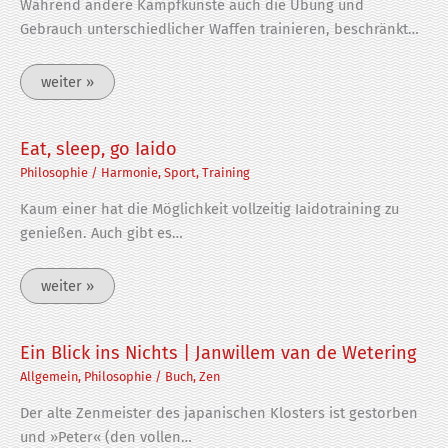
Während andere Kampfkünste auch die Übung und
Gebrauch unterschiedlicher Waffen trainieren, beschränkt…
weiter »
Eat, sleep, go Iaido
Philosophie
/
Harmonie
,
Sport
,
Training
Kaum einer hat die Möglichkeit vollzeitig Iaidotraining zu
genießen. Auch gibt es…
weiter »
Ein Blick ins Nichts | Janwillem van de Wetering
Allgemein
,
Philosophie
/
Buch
,
Zen
Der alte Zenmeister des japanischen Klosters ist gestorben
und »Peter« (den vollen…