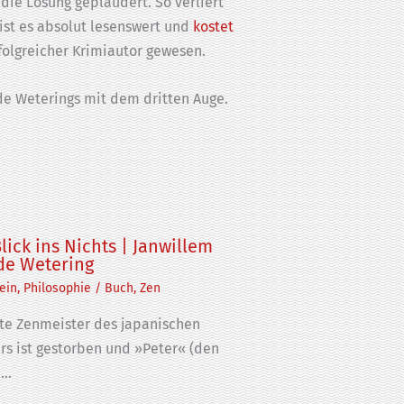
 die Lösung geplaudert. So verliert
ist es absolut lesenswert und
kostet
rfolgreicher Krimiautor gewesen.
de Weterings mit dem dritten Auge.
lick ins Nichts | Janwillem
de Wetering
ein
,
Philosophie
/
Buch
,
Zen
lte Zenmeister des japanischen
ers ist gestorben und »Peter« (den
n…