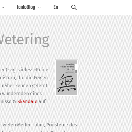
Suchen
IaidoBlog
En
Wetering
en) sagt vieles: »Reine
eistern, die die Fragen
 näher kennen gelernt
ch wundernden eines
bnisse &
Skandale
auf
e vielen Meilen- ähm, Prüfsteine des