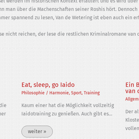
tsel werden im historischen Kontext erläutert und es wird über
nn man über die Machenschaften seiner Roshis hört. Dennoch 
immer spannend zu lesen, Van de Wetering ist eben auch ein e
 nicht reichen, der lese die restlichen Kriminalromane van 
Eat, sleep, go Iaido
Ein B
van 
Philosophie
/
Harmonie
,
Sport
,
Training
Allgem
die
Kaum einer hat die Möglichkeit vollzeitig
Der a
her
Iaidotraining zu genießen. Auch gibt es…
Klost
volle
weiter »