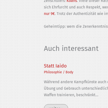
Zenschülers:
Koans
. Viele dieser Rä
sich Ehrfurcht und auch Respekt, we
nur 9€
. Trotz der Authentizität wie 
Geheimtipp: wem die Zenerkenntnisse
Auch interessant
Statt Iaido
Philosophie
/
Body
Während andere Kampfkünste auch 
Übung und Gebrauch unterschiedlic
Waffen trainieren, beschränkt…