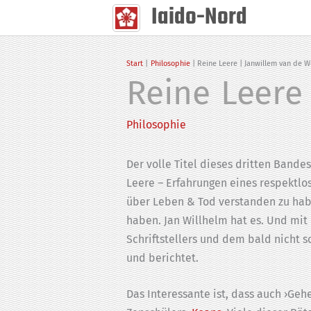
Iaido-Nord
Zum
Inhalt
springen
Start
Philosophie
Reine Leere | Janwillem van de W
Reine Leere
Philosophie
Der volle Titel dieses dritten Bande
Leere – Erfahrungen eines respekt­lo
über Leben & Tod verstanden zu hab
haben. Jan Willhelm hat es. Und mi
Schrift­stellers und dem bald nicht
und berichtet.
Das Interessante ist, dass auch ›Ge