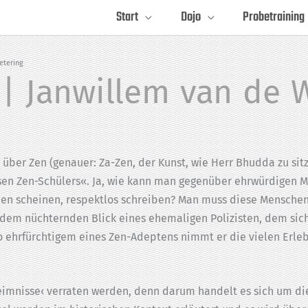
Start
Dojo
Probetraining
etering
 | Janwillem van de 
s über Zen (genauer: Za-Zen, der Kunst, wie Herr Bhudda zu sitz
sen Zen-Schülers«. Ja, wie kann man gegenüber ehr­würdigen M
en scheinen, respektlos schreiben? Man muss diese Menschen
t dem nüchternden Blick eines ehemaligen Polizisten, dem si
 so ehrfürchtigem eines Zen-Adeptens nimmt er die vielen Erle
heimnisse‹ verraten werden, denn darum handelt es sich um di